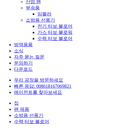
산업 팬
부속품
임펠러
소방용 선풍기
전기 터보 블로어
가스 터보 블로워
수력 터보 블로어
방역용품
소식
자주 묻는 질문
문의하기
다운로드
우리 공장을 방문하세요
빠른 응답: 008618167069821
에이전트를 찾아보세요
집
팬 제품
소방용 선풍기
수력 터보 블로어