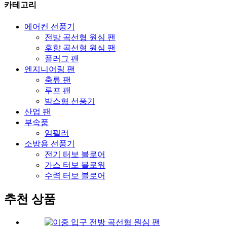
카테고리
에어컨 선풍기
전방 곡선형 원심 팬
후향 곡선형 원심 팬
플러그 팬
엔지니어링 팬
축류 팬
루프 팬
박스형 선풍기
산업 팬
부속품
임펠러
소방용 선풍기
전기 터보 블로어
가스 터보 블로워
수력 터보 블로어
추천 상품