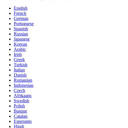
English
French
German
Portuguese
Spanish
Russian
Japanese
Korean
Arabic
Irish
Greek
Turkish
Italian
Danish
Romanian
Indonesian
Czech
Afrikaans
Swedish
Polish
Basque
Catalan
Esperanto
Hindi