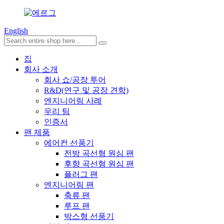
English
집
회사 소개
회사 쇼/공장 투어
R&D(연구 및 공장 견학)
엔지니어링 사례
우리 팀
인증서
팬 제품
에어컨 선풍기
전방 곡선형 원심 팬
후향 곡선형 원심 팬
플러그 팬
엔지니어링 팬
축류 팬
루프 팬
박스형 선풍기